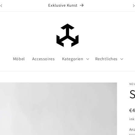
Exklusive Kunst
Möbel
Accessoires
Kategorien
Rechtliches
NO
S
N
€
Pr
ink
An