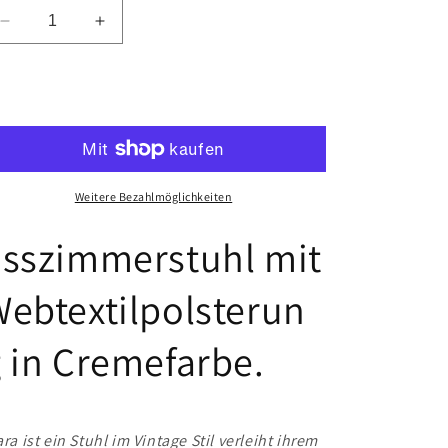
Verringere
Erhöhe
die
die
Menge
Menge
für
für
In den Warenkorb legen
Stuhl
Stuhl
Clara
Clara
Weitere Bezahlmöglichkeiten
sszimmerstuhl mit
ebtextilpolsterun
 in Cremefarbe.
ara ist ein Stuhl im Vintage Stil verleiht ihrem