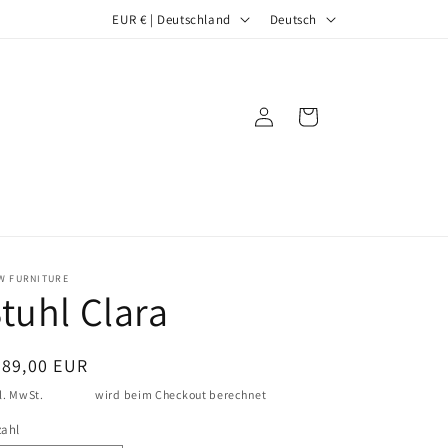
L
S
EUR € | Deutschland
Deutsch
a
p
n
r
d
a
Einloggen
Warenkorb
/
c
R
h
e
e
g
i
W FURNITURE
o
tuhl Clara
n
ormaler
489,00 EUR
eis
l. MwSt.
Versand
wird beim Checkout berechnet
zahl