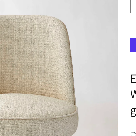
E
W
g
Cl