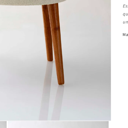
Es
qu
un
Ma