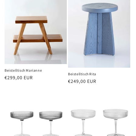
Beistelltisch Marianne
Beistelltisch Rita
Normaler
€299,00 EUR
Normaler
€249,00 EUR
Preis
Preis