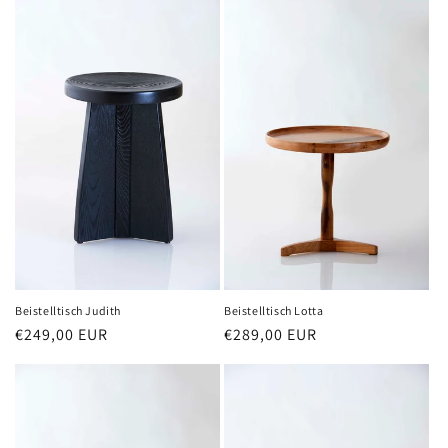
Beistelltisch Judith
Beistelltisch Lotta
Normaler
€249,00 EUR
Normaler
€289,00 EUR
Preis
Preis