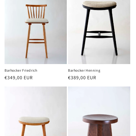
r
i
e
:
Barhocker Friedrich
Barhocker Henning
Normaler
€349,00 EUR
Normaler
€389,00 EUR
Preis
Preis