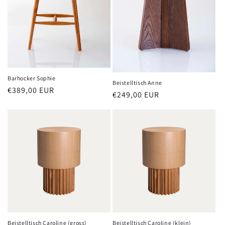
Barhocker Sophie
Beistelltisch Anne
Normaler
€389,00 EUR
Normaler
€249,00 EUR
Preis
Preis
Beistelltisch Caroline (gross)
Beistelltisch Caroline (klein)