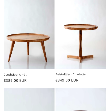
Beistelltisch Charlotte
Couchtisch Arndt
Normaler
€349,00 EUR
Normaler
€389,00 EUR
Preis
Preis