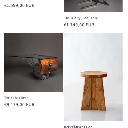
Normaler
€1.599,00 EUR
Preis
The Trinity Side Table
Normaler
€1.749,00 EUR
Preis
The Sphex Desk
Normaler
€9.179,00 EUR
Preis
Beistelltisch Frida