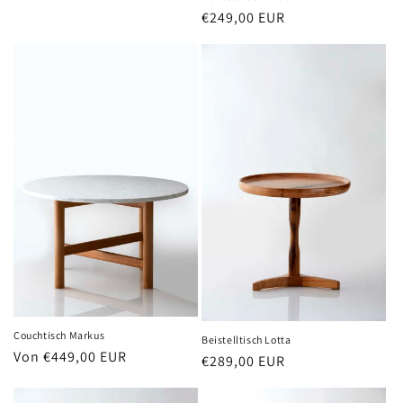
Normaler
€249,00 EUR
Preis
Couchtisch Markus
Beistelltisch Lotta
Normaler
Von €449,00 EUR
Normaler
€289,00 EUR
Preis
Preis