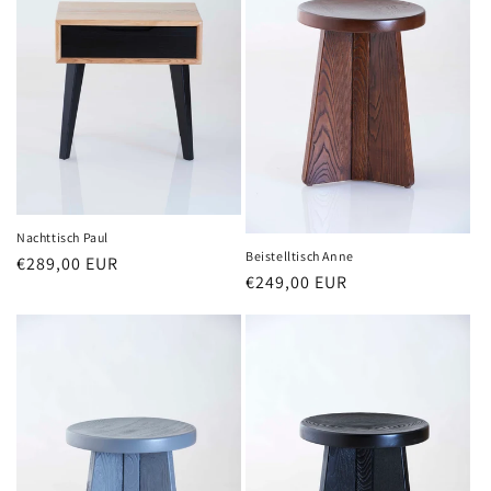
Nachttisch Paul
Beistelltisch Anne
Normaler
€289,00 EUR
Normaler
€249,00 EUR
Preis
Preis