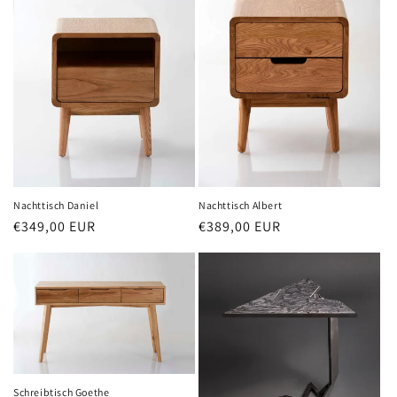
r
i
e
:
Nachttisch Daniel
Nachttisch Albert
Normaler
€349,00 EUR
Normaler
€389,00 EUR
Preis
Preis
Schreibtisch Goethe